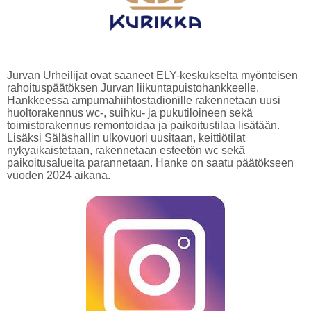
Jurvan Urheilijat ovat saaneet ELY-keskukselta myönteisen
rahoituspäätöksen Jurvan liikuntapuistohankkeelle.
Hankkeessa ampumahiihtostadionille rakennetaan uusi
huoltorakennus wc-, suihku- ja pukutiloineen sekä
toimistorakennus remontoidaa ja paikoitustilaa lisätään.
Lisäksi Säläshallin ulkovuori uusitaan, keittiötilat
nykyaikaistetaan, rakennetaan esteetön wc sekä
paikoitusalueita parannetaan. Hanke on saatu päätökseen
vuoden 2024 aikana.