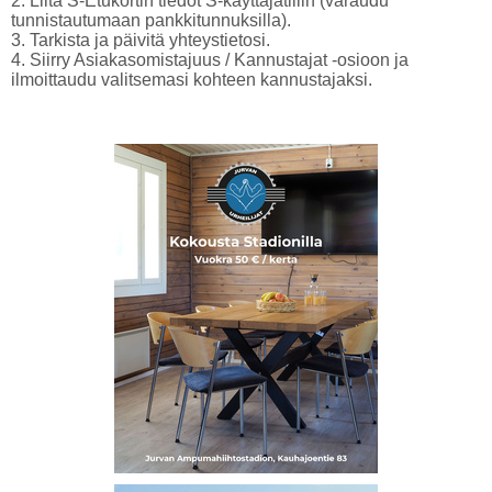
2. Liitä S-Etukortin tiedot S-käyttäjätiliin (varaudu
tunnistautumaan pankkitunnuksilla).
3. Tarkista ja päivitä yhteystietosi.
4. Siirry Asiakasomistajuus / Kannustajat -osioon ja
ilmoittaudu valitsemasi kohteen kannustajaksi.