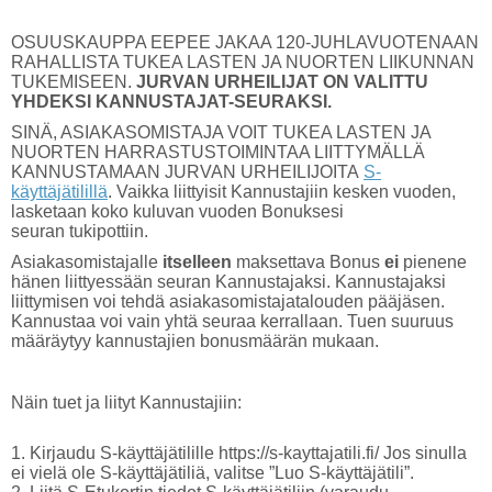
OSUUSKAUPPA EEPEE JAKAA 120-JUHLAVUOTENAAN
RAHALLISTA TUKEA LASTEN JA NUORTEN LIIKUNNAN
TUKEMISEEN.
JURVAN URHEILIJAT ON VALITTU
YHDEKSI KANNUSTAJAT-SEURAKSI.
SINÄ, ASIAKASOMISTAJA VOIT TUKEA LASTEN JA
NUORTEN HARRASTUSTOIMINTAA LIITTYMÄLLÄ
KANNUSTAMAAN JURVAN URHEILIJOITA
S-
käyttäjätilillä
. Vaikka liittyisit Kannustajiin kesken vuoden,
lasketaan koko kuluvan vuoden Bonuksesi
seuran tukipottiin.
Asiakasomistajalle
itselleen
maksettava Bonus
ei
pienene
hänen liittyessään seuran Kannustajaksi. Kannustajaksi
liittymisen voi tehdä asiakasomistajatalouden pääjäsen.
Kannustaa voi vain yhtä seuraa kerrallaan. Tuen suuruus
määräytyy kannustajien bonusmäärän mukaan.
Näin tuet ja liityt Kannustajiin:
1. Kirjaudu S-käyttäjätilille https://s-kayttajatili.fi/ Jos sinulla
ei vielä ole S-käyttäjätiliä, valitse ”Luo S-käyttäjätili”.