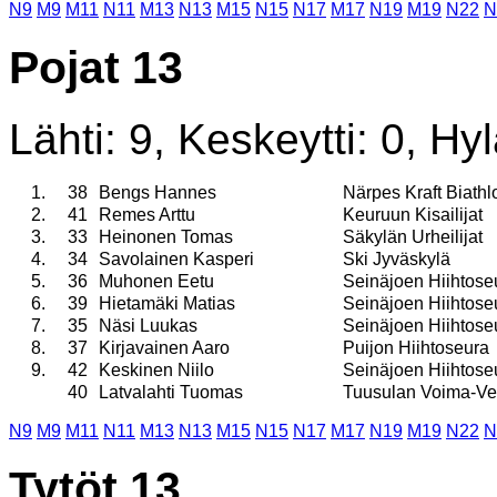
N9
M9
M11
N11
M13
N13
M15
N15
N17
M17
N19
M19
N22
N
Pojat 13
Lähti: 9, Keskeytti: 0, Hyl
1.
38
Bengs Hannes
Närpes Kraft Biathl
2.
41
Remes Arttu
Keuruun Kisailijat
3.
33
Heinonen Tomas
Säkylän Urheilijat
4.
34
Savolainen Kasperi
Ski Jyväskylä
5.
36
Muhonen Eetu
Seinäjoen Hiihtose
6.
39
Hietamäki Matias
Seinäjoen Hiihtose
7.
35
Näsi Luukas
Seinäjoen Hiihtose
8.
37
Kirjavainen Aaro
Puijon Hiihtoseura
9.
42
Keskinen Niilo
Seinäjoen Hiihtose
40
Latvalahti Tuomas
Tuusulan Voima-Ve
N9
M9
M11
N11
M13
N13
M15
N15
N17
M17
N19
M19
N22
N
Tytöt 13