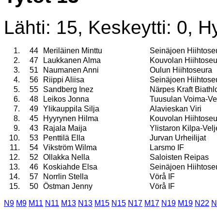
Lähti: 15, Keskeytti: 0, Hy
1.
44
Meriläinen Minttu
Seinäjoen Hiihtose
2.
47
Laukkanen Alma
Kouvolan Hiihtoseu
3.
51
Naumanen Anni
Oulun Hiihtoseura
4.
56
Riippi Aliisa
Seinäjoen Hiihtose
5.
55
Sandberg Inez
Närpes Kraft Biathl
6.
48
Leikos Jonna
Tuusulan Voima-Ve
7.
49
Ylikauppila Silja
Alavieskan Viri
8.
45
Hyyrynen Hilma
Kouvolan Hiihtoseu
9.
43
Rajala Maija
Ylistaron Kilpa-Velj
10.
53
Penttilä Ella
Jurvan Urheilijat
11.
54
Vikström Wilma
Larsmo IF
12.
52
Ollakka Nella
Saloisten Reipas
13.
46
Koskiahde Elsa
Seinäjoen Hiihtose
14.
57
Norrlin Stella
Vörå IF
15.
50
Östman Jenny
Vörå IF
N9
M9
M11
N11
M13
N13
M15
N15
N17
M17
N19
M19
N22
N