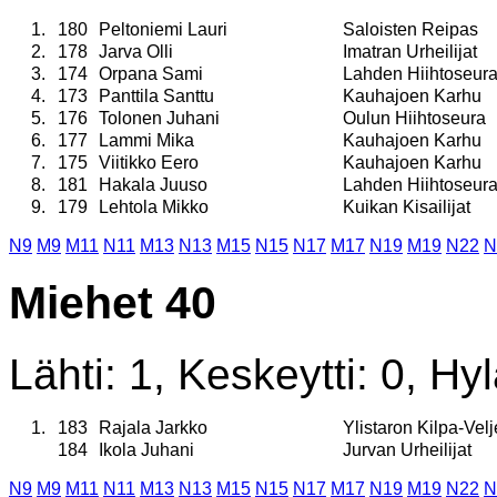
1.
180
Peltoniemi Lauri
Saloisten Reipas
2.
178
Jarva Olli
Imatran Urheilijat
3.
174
Orpana Sami
Lahden Hiihtoseur
4.
173
Panttila Santtu
Kauhajoen Karhu
5.
176
Tolonen Juhani
Oulun Hiihtoseura
6.
177
Lammi Mika
Kauhajoen Karhu
7.
175
Viitikko Eero
Kauhajoen Karhu
8.
181
Hakala Juuso
Lahden Hiihtoseur
9.
179
Lehtola Mikko
Kuikan Kisailijat
N9
M9
M11
N11
M13
N13
M15
N15
N17
M17
N19
M19
N22
N
Miehet 40
Lähti: 1, Keskeytti: 0, Hyl
1.
183
Rajala Jarkko
Ylistaron Kilpa-Velj
184
Ikola Juhani
Jurvan Urheilijat
N9
M9
M11
N11
M13
N13
M15
N15
N17
M17
N19
M19
N22
N