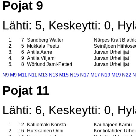
Pojat 9
Lähti: 5, Keskeytti: 0, Hyl
1.
7
Sandberg Walter
Närpes Kraft Biathl
2.
5
Mukkala Peetu
Seinäjoen Hiihtose
3.
6
Antila Aarre
Jurvan Urheilijat
4.
9
Antila Viljami
Jurvan Urheilijat
5.
8
Wörlund Jami-Petteri
Jurvan Urheilijat
N9
M9
M11
N11
M13
N13
M15
N15
N17
M17
N19
M19
N22
N
Pojat 11
Lähti: 6, Keskeytti: 0, Hyl
1.
12
Kalliomäki Konsta
Kauhajoen Karhu
2.
16
Hurskainen Onni
Kontiolahden Urheil