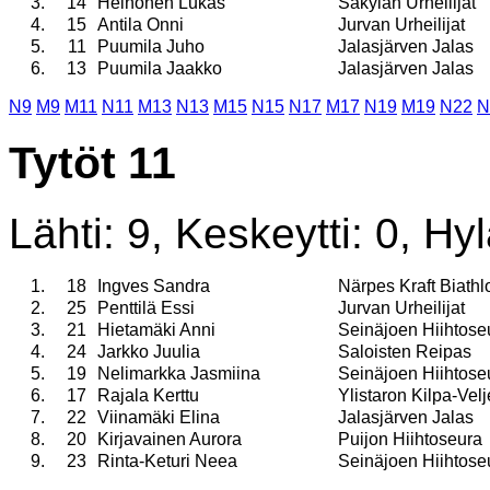
3.
14
Heinonen Lukas
Säkylän Urheilijat
4.
15
Antila Onni
Jurvan Urheilijat
5.
11
Puumila Juho
Jalasjärven Jalas
6.
13
Puumila Jaakko
Jalasjärven Jalas
N9
M9
M11
N11
M13
N13
M15
N15
N17
M17
N19
M19
N22
N
Tytöt 11
Lähti: 9, Keskeytti: 0, Hyl
1.
18
Ingves Sandra
Närpes Kraft Biathl
2.
25
Penttilä Essi
Jurvan Urheilijat
3.
21
Hietamäki Anni
Seinäjoen Hiihtose
4.
24
Jarkko Juulia
Saloisten Reipas
5.
19
Nelimarkka Jasmiina
Seinäjoen Hiihtose
6.
17
Rajala Kerttu
Ylistaron Kilpa-Velj
7.
22
Viinamäki Elina
Jalasjärven Jalas
8.
20
Kirjavainen Aurora
Puijon Hiihtoseura
9.
23
Rinta-Keturi Neea
Seinäjoen Hiihtose