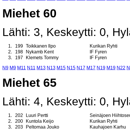
Miehet 60
Lähti: 3, Keskeytti: 0, Hyl
1.
199
Toikkanen Ilpo
Kurikan Ryhti
2.
198
Nykamb Kent
IF Fyren
3.
197
Klemets Tommy
IF Fyren
N9
M9
M11
N11
M13
N13
M15
N15
N17
M17
N19
M19
N22
N
Miehet 65
Lähti: 4, Keskeytti: 0, Hyl
1.
202
Luuri Pertti
Seinäjoen Hiihtose
2.
200
Kuntola Keijo
Kurikan Ryhti
3.
203
Peltomaa Jouko
Kauhajoen Karhu