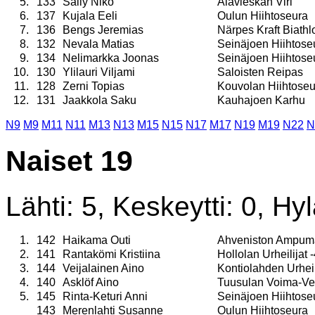
5.
133
Säily Niko
Alavieskan Viri
6.
137
Kujala Eeli
Oulun Hiihtoseura
7.
136
Bengs Jeremias
Närpes Kraft Biathl
8.
132
Nevala Matias
Seinäjoen Hiihtose
9.
134
Nelimarkka Joonas
Seinäjoen Hiihtose
10.
130
Ylilauri Viljami
Saloisten Reipas
11.
128
Zerni Topias
Kouvolan Hiihtoseu
12.
131
Jaakkola Saku
Kauhajoen Karhu
N9
M9
M11
N11
M13
N13
M15
N15
N17
M17
N19
M19
N22
N
Naiset 19
Lähti: 5, Keskeytti: 0, Hyl
1.
142
Haikama Outi
Ahveniston Ampuma
2.
141
Rantakömi Kristiina
Hollolan Urheilijat 
3.
144
Veijalainen Aino
Kontiolahden Urheil
4.
140
Asklöf Aino
Tuusulan Voima-Ve
5.
145
Rinta-Keturi Anni
Seinäjoen Hiihtose
143
Merenlahti Susanne
Oulun Hiihtoseura