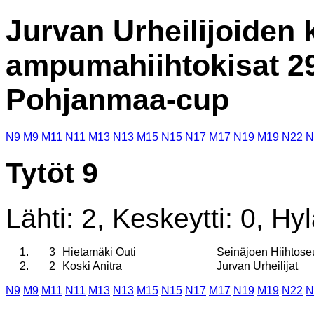
Jurvan Urheilijoiden 
ampumahiihtokisat 29
Pohjanmaa-cup
N9
M9
M11
N11
M13
N13
M15
N15
N17
M17
N19
M19
N22
N
Tytöt 9
Lähti: 2, Keskeytti: 0, Hyl
1.
3
Hietamäki Outi
Seinäjoen Hiihtose
2.
2
Koski Anitra
Jurvan Urheilijat
N9
M9
M11
N11
M13
N13
M15
N15
N17
M17
N19
M19
N22
N