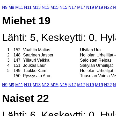
N9
M9
M11
N11
M13
N13
M15
N15
N17
M17
N19
M19
N22
N
Miehet 19
Lähti: 5, Keskeytti: 0, Hyl
1.
152
Vaahtio Matias
Ulvilan Ura
2.
148
Saarinen Jasper
Hollolan Urheilijat 
3.
147
Ylilauri Veikka
Saloisten Reipas
4.
151
Joukas Lauri
Säkylän Urheilijat
5.
149
Tuokko Karri
Hollolan Urheilijat 
150
Pyssysalo Aron
Tuusulan Voima-Ve
N9
M9
M11
N11
M13
N13
M15
N15
N17
M17
N19
M19
N22
N
Naiset 22
Lähti: 6, Keskeytti: 0, Hyl