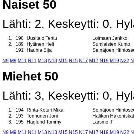
Naiset 50
Lähti: 2, Keskeytti: 0, Hyl
1.
190
Uusitalo Terttu
Loimaan Jankko
2.
189
Hyttinen Heli
Sumiaisten Kunto
191
Hauhia Eija
Seinäjoen Hiihtose
N9
M9
M11
N11
M13
N13
M15
N15
N17
M17
N19
M19
N22
N
Miehet 50
Lähti: 3, Keskeytti: 0, Hyl
1.
194
Rinta-Keturi Mika
Seinäjoen Hiihtose
2.
193
Tenhunen Joni
Halikon Hakoniskat
3.
195
Haglund Tommy
Larsmo IF
N9
M9
M11
N11
M13
N13
M15
N15
N17
M17
N19
M19
N22
N