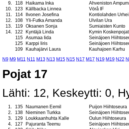
9.
118
Haikama Inka
Ahveniston Ampuma
10.
123
Källbacka Linnea
Vörå IF
11.
114
Ilvonen Josefina
Kontiolahden Urheil
12.
108
Yli-Futka Amanda
Ulvilan Ura
13.
119
Oksanen Sonja
Sumiaisten Kunto
14.
122
Kyntäjä Linda
Kymin Koskenpojat
115
Asumaa Iida
Seinäjoen Hiihtose
125
Karppi Iiris
Seinäjoen Hiihtose
109
Kauhajärvi Laura
Kauhajoen Karhu
N9
M9
M11
N11
M13
N13
M15
N15
N17
M17
N19
M19
N22
N
Pojat 17
Lähti: 12, Keskeytti: 0, Hy
1.
135
Naumanen Eemil
Puijon Hiihtoseura
2.
138
Nieminen Turkka
Seinäjoen Hiihtose
3.
129
Loukkaanhuhta Kalle
Oulun Hiihtoseura
4.
127
Pajuranta Teemu
Seinäjoen Hiihtose