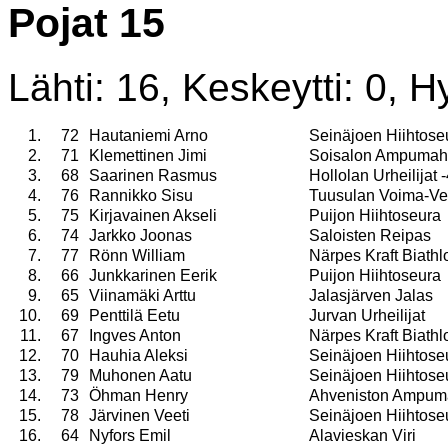
Pojat 15
Lähti: 16, Keskeytti: 0, Hy
1.
72
Hautaniemi Arno
Seinäjoen Hiihtose
2.
71
Klemettinen Jimi
Soisalon Ampumahi
3.
68
Saarinen Rasmus
Hollolan Urheilijat 
4.
76
Rannikko Sisu
Tuusulan Voima-Ve
5.
75
Kirjavainen Akseli
Puijon Hiihtoseura
6.
74
Jarkko Joonas
Saloisten Reipas
7.
77
Rönn William
Närpes Kraft Biathl
8.
66
Junkkarinen Eerik
Puijon Hiihtoseura
9.
65
Viinamäki Arttu
Jalasjärven Jalas
10.
69
Penttilä Eetu
Jurvan Urheilijat
11.
67
Ingves Anton
Närpes Kraft Biathl
12.
70
Hauhia Aleksi
Seinäjoen Hiihtose
13.
79
Muhonen Aatu
Seinäjoen Hiihtose
14.
73
Öhman Henry
Ahveniston Ampuma
15.
78
Järvinen Veeti
Seinäjoen Hiihtose
16.
64
Nyfors Emil
Alavieskan Viri