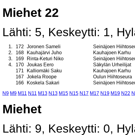
Miehet 22
Lähti: 5, Keskeytti: 1, Hyl
1.
172
Joronen Sameli
Seinäjoen Hiihtose
2.
168
Kauhajärvi Juho
Kauhajoen Karhu
3.
169
Rinta-Keturi Niko
Seinäjoen Hiihtose
4.
170
Joukas Eero
Säkylän Urheilijat
171
Kalliomäki Saku
Kauhajoen Karhu
167
Jokela Roope
Oulun Hiihtoseura
166
Koskela Sakari
Seinäjoen Hiihtose
N9
M9
M11
N11
M13
N13
M15
N15
N17
M17
N19
M19
N22
N
Miehet
Lähti: 9, Keskeytti: 0, Hyl