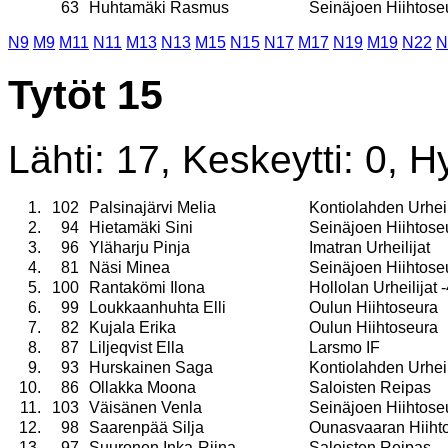
63
Huhtamäki Rasmus
Seinäjoen Hiihtose
N9
M9
M11
N11
M13
N13
M15
N15
N17
M17
N19
M19
N22
N
Tytöt 15
Lähti: 17, Keskeytti: 0, Hy
1.
102
Palsinajärvi Melia
Kontiolahden Urheil
2.
94
Hietamäki Sini
Seinäjoen Hiihtose
3.
96
Yläharju Pinja
Imatran Urheilijat
4.
81
Näsi Minea
Seinäjoen Hiihtose
5.
100
Rantakömi Ilona
Hollolan Urheilijat 
6.
99
Loukkaanhuhta Elli
Oulun Hiihtoseura
7.
82
Kujala Erika
Oulun Hiihtoseura
8.
87
Liljeqvist Ella
Larsmo IF
9.
93
Hurskainen Saga
Kontiolahden Urheil
10.
86
Ollakka Moona
Saloisten Reipas
11.
103
Väisänen Venla
Seinäjoen Hiihtose
12.
98
Saarenpää Silja
Ounasvaaran Hiiht
13.
97
Suuronen Inka-Riina
Saloisten Reipas