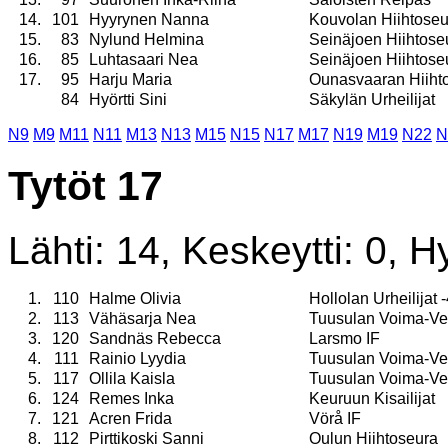
14.
101
Hyyrynen Nanna
Kouvolan Hiihtoseu
15.
83
Nylund Helmina
Seinäjoen Hiihtose
16.
85
Luhtasaari Nea
Seinäjoen Hiihtose
17.
95
Harju Maria
Ounasvaaran Hiiht
84
Hyörtti Sini
Säkylän Urheilijat
N9
M9
M11
N11
M13
N13
M15
N15
N17
M17
N19
M19
N22
N
Tytöt 17
Lähti: 14, Keskeytti: 0, Hy
1.
110
Halme Olivia
Hollolan Urheilijat 
2.
113
Vähäsarja Nea
Tuusulan Voima-Ve
3.
120
Sandnäs Rebecca
Larsmo IF
4.
111
Rainio Lyydia
Tuusulan Voima-Ve
5.
117
Ollila Kaisla
Tuusulan Voima-Ve
6.
124
Remes Inka
Keuruun Kisailijat
7.
121
Acren Frida
Vörå IF
8.
112
Pirttikoski Sanni
Oulun Hiihtoseura