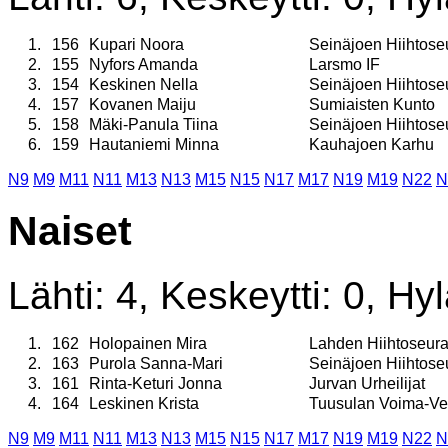
1.
156
Kupari Noora
Seinäjoen Hiihtose
2.
155
Nyfors Amanda
Larsmo IF
3.
154
Keskinen Nella
Seinäjoen Hiihtose
4.
157
Kovanen Maiju
Sumiaisten Kunto
5.
158
Mäki-Panula Tiina
Seinäjoen Hiihtose
6.
159
Hautaniemi Minna
Kauhajoen Karhu
N9
M9
M11
N11
M13
N13
M15
N15
N17
M17
N19
M19
N22
N
Naiset
Lähti: 4, Keskeytti: 0, Hyl
1.
162
Holopainen Mira
Lahden Hiihtoseur
2.
163
Purola Sanna-Mari
Seinäjoen Hiihtose
3.
161
Rinta-Keturi Jonna
Jurvan Urheilijat
4.
164
Leskinen Krista
Tuusulan Voima-Ve
N9
M9
M11
N11
M13
N13
M15
N15
N17
M17
N19
M19
N22
N