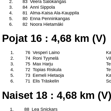
2.
83
Veera Salokangas
3.
84
Anni Sippola
4.
81
Alma-Kaisa Ala-Kauppila
5.
80
Enna Penninkangas
6.
82
Noora Hietamäki
Pojat 16 : 4,68 km (V)
1.
76
Vesperi Laino
Ka
2.
74
Roni Tyynelä
Vä
3.
75
Max Harju
Te
4.
72
Topias Riskula
Te
5.
73
Eemeli Hietaoja
Ka
6.
71
Elis Träskelin
So
Naiset 18 : 4,68 km (V
1.
88
Lea Snickars