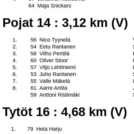
64
Maja Snickars
Pojat 14 : 3,12 km (V)
1.
56
Nico Tyynelä
2.
54
Eetu Rantanen
3.
58
Vilho Pentilä
4.
60
Oliver Stoor
5.
57
Viljo Lehtiniemi
6.
53
Juho Rantanen
7.
55
Valle Mäkelä
8.
61
Aarre Antila
59
Anttoni Ristimäki
Tytöt 16 : 4,68 km (V)
1.
79
Heta Harju