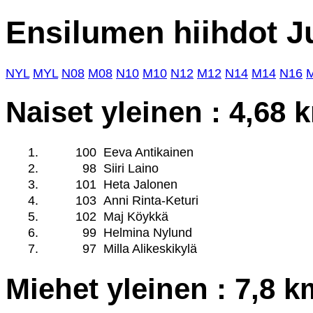
Ensilumen hiihdot J
NYL
MYL
N08
M08
N10
M10
N12
M12
N14
M14
N16
Naiset yleinen : 4,68 
1.
100
Eeva Antikainen
2.
98
Siiri Laino
3.
101
Heta Jalonen
4.
103
Anni Rinta-Keturi
5.
102
Maj Köykkä
6.
99
Helmina Nylund
7.
97
Milla Alikeskikylä
Miehet yleinen : 7,8 k