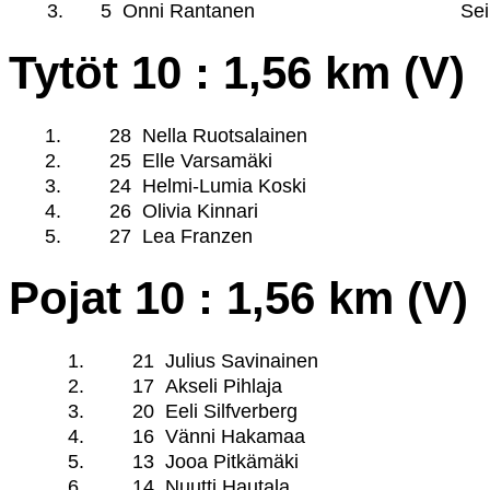
3.
5
Onni Rantanen
Sei
Tytöt 10 : 1,56 km (V)
1.
28
Nella Ruotsalainen
2.
25
Elle Varsamäki
3.
24
Helmi-Lumia Koski
4.
26
Olivia Kinnari
5.
27
Lea Franzen
Pojat 10 : 1,56 km (V)
1.
21
Julius Savinainen
2.
17
Akseli Pihlaja
3.
20
Eeli Silfverberg
4.
16
Vänni Hakamaa
5.
13
Jooa Pitkämäki
6.
14
Nuutti Hautala