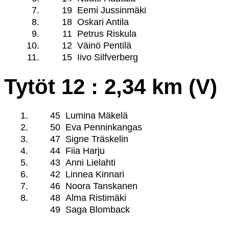
7.
19
Eemi Jussinmäki
8.
18
Oskari Antila
9.
11
Petrus Riskula
10.
12
Väinö Pentilä
11.
15
Iivo Silfverberg
Tytöt 12 : 2,34 km (V)
1.
45
Lumina Mäkelä
2.
50
Eva Penninkangas
3.
47
Signe Träskelin
4.
44
Fiia Harju
5.
43
Anni Lielahti
6.
42
Linnea Kinnari
7.
46
Noora Tanskanen
8.
48
Alma Ristimäki
49
Saga Blomback