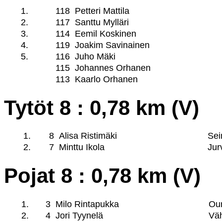
1.
118
Petteri Mattila
2.
117
Santtu Mylläri
3.
114
Eemil Koskinen
4.
119
Joakim Savinainen
5.
116
Juho Mäki
115
Johannes Orhanen
113
Kaarlo Orhanen
Tytöt 8 : 0,78 km (V)
1.
8
Alisa Ristimäki
Sei
2.
7
Minttu Ikola
Jur
Pojat 8 : 0,78 km (V)
1.
3
Milo Rintapukka
Oun
2.
4
Jori Tyynelä
Väh