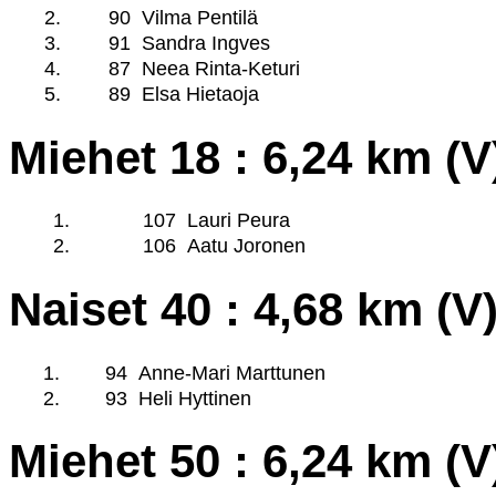
2.
90
Vilma Pentilä
3.
91
Sandra Ingves
4.
87
Neea Rinta-Keturi
5.
89
Elsa Hietaoja
Miehet 18 : 6,24 km (V
1.
107
Lauri Peura
2.
106
Aatu Joronen
Naiset 40 : 4,68 km (V
1.
94
Anne-Mari Marttunen
2.
93
Heli Hyttinen
Miehet 50 : 6,24 km (V