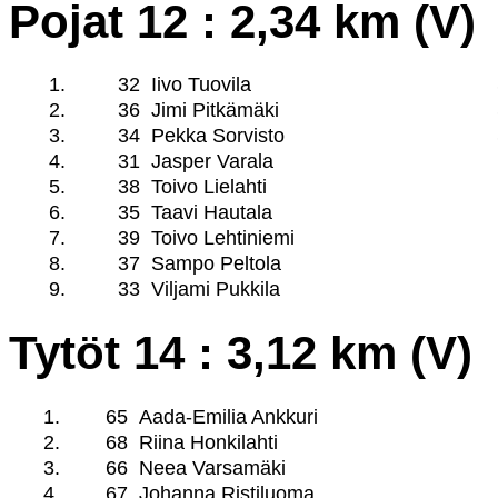
Pojat 12 : 2,34 km (V)
1.
32
Iivo Tuovila
2.
36
Jimi Pitkämäki
3.
34
Pekka Sorvisto
4.
31
Jasper Varala
5.
38
Toivo Lielahti
6.
35
Taavi Hautala
7.
39
Toivo Lehtiniemi
8.
37
Sampo Peltola
9.
33
Viljami Pukkila
Tytöt 14 : 3,12 km (V)
1.
65
Aada-Emilia Ankkuri
2.
68
Riina Honkilahti
3.
66
Neea Varsamäki
4.
67
Johanna Ristiluoma