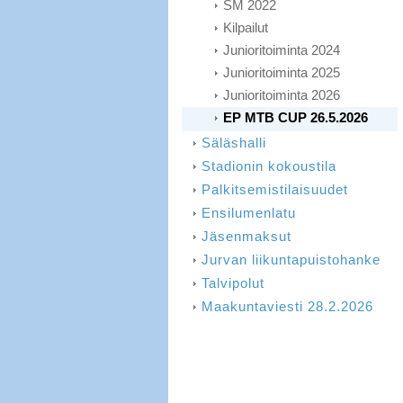
SM 2022
Kilpailut
Junioritoiminta 2024
Junioritoiminta 2025
Junioritoiminta 2026
EP MTB CUP 26.5.2026
Säläshalli
Stadionin kokoustila
Palkitsemistilaisuudet
Ensilumenlatu
Jäsenmaksut
Jurvan liikuntapuistohanke
Talvipolut
Maakuntaviesti 28.2.2026