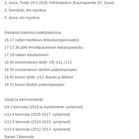
2; Jurva, Tiistai 26.5.2026, Hiihtostadion (Kauhajoentie 83, Jurva)
3; Seinäjoki, elo-syyskuu
4; Jurva, elo-syyskuu
Aikataulu kaikissa osakilpailuissa:
16-17 radan merkkaus (kilpailuorganisaatio)
17-17.30 jälki-ilmoittautuminen kilpailupaikalla
17-18 rataan tutustuminen
18.00 ensimmäinen lähtö: U9, U11, U13
18.30 ensimmäisen lähdön palkintojenjako
18.45 toinen lähtö: U15, Naiset ja Miehet
19.15 toisen lähdön palkintojenjako
Sarjat ja kierrosmäärät:
U9 3 kierrosta (2018 ja myöhemmin syntyneet)
U11 4 kierrosta (2016-2017 -syntyneet)
U13 5 kierrosta (2014-2015 -syntyneet)
U15 6 kierrosta (2012-2013 -syntyneet)
Naiset 7 kierrosta