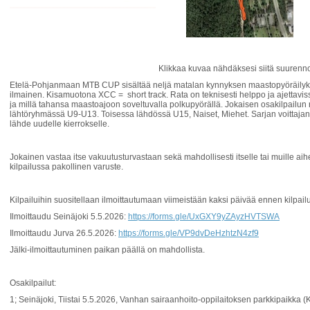
Klikkaa kuvaa nähdäksesi siitä suurenn
Etelä-Pohjanmaan MTB CUP sisältää neljä matalan kynnyksen maastopyöräilykilpa
ilmainen. Kisamuotona XCC = short track. Rata on teknisesti helppo ja ajettav
ja millä tahansa maastoajoon soveltuvalla polkupyörällä. Jokaisen osakilpailu
lähtöryhmässä U9-U13. Toisessa lähdössä U15, Naiset, Miehet. Sarjan voittajan tu
lähde uudelle kierrokselle.
Jokainen vastaa itse vakuutusturvastaan sekä mahdollisesti itselle tai muille a
kilpailussa pakollinen varuste.
Kilpailuihin suositellaan ilmoittautumaan viimeistään kaksi päivää ennen kilpailua 
Ilmoittaudu Seinäjoki 5.5.2026:
https://forms.gle/UxGXY9yZAyzHVTSWA
Ilmoittaudu Jurva 26.5.2026:
https://forms.gle/VP9dvDeHzhtzN4zf9
Jälki-ilmoittautuminen paikan päällä on mahdollista.
Osakilpailut:
1; Seinäjoki, Tiistai 5.5.2026, Vanhan sairaanhoito-oppilaitoksen parkkipaikka (