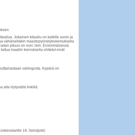
oksen.
ilua. Jokainen kilpailu on kaikille avoin ja
issa vähäiselläkin maastopyöräilykokemuksella
n radan pituus on noin 1km. Ensimmäisessä
ltua maaliin kierroksella ohitetut eivät
iheuttamastaan vahingosta. Kypärä on
alta löytyvällä linkillä:
Koskenalantie 18, Seinäjoki)