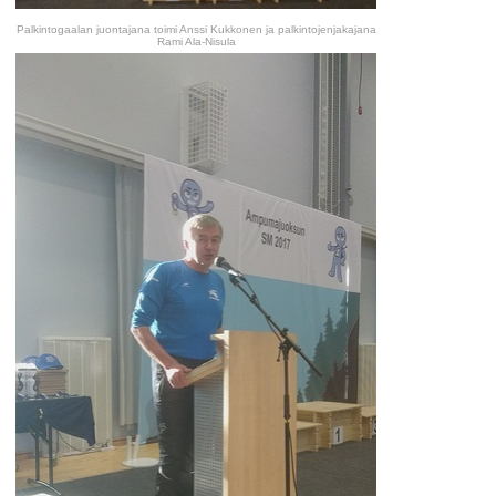
Palkintogaalan juontajana toimi Anssi Kukkonen ja palkintojenjakajana
Rami Ala-Nisula