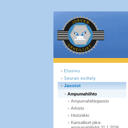
Etusivu
Seuran esittely
Jaostot
Ampumahiihto
Ampumahiihtojaosto
Arkisto
Historiikki
Kansalliset pika-
ampumahiihdot 31.1.2026