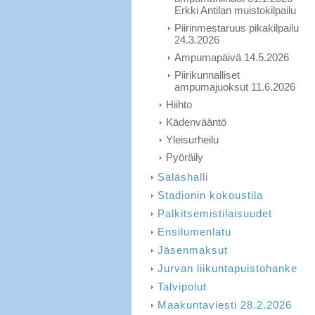
Erkki Antilan muistokilpailu
Piirinmestaruus pikakilpailu
24.3.2026
Ampumapäivä 14.5.2026
Piirikunnalliset
ampumajuoksut 11.6.2026
Hiihto
Kädenvääntö
Yleisurheilu
Pyöräily
Säläshalli
Stadionin kokoustila
Palkitsemistilaisuudet
Ensilumenlatu
Jäsenmaksut
Jurvan liikuntapuistohanke
Talvipolut
Maakuntaviesti 28.2.2026