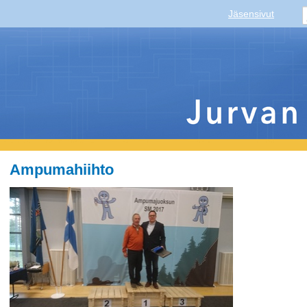
Jäsensivut
Ampumahiihto