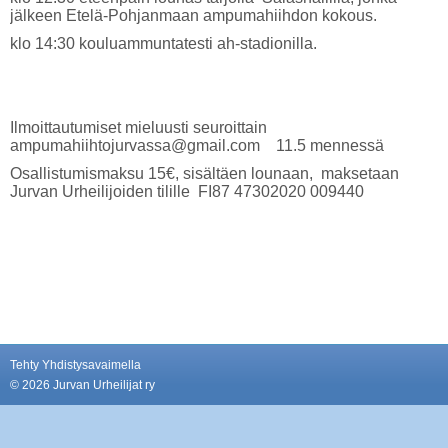
jälkeen Etelä-Pohjanmaan ampumahiihdon kokous.
klo 14:30 kouluammuntatesti ah-stadionilla.
Ilmoittautumiset mieluusti seuroittain
ampumahiihtojurvassa@gmail.com 11.5 mennessä
Osallistumismaksu 15€, sisältäen lounaan, maksetaan
Jurvan Urheilijoiden tilille FI87 47302020 009440
Tehty Yhdistysavaimella
©
2026 Jurvan Urheilijat ry