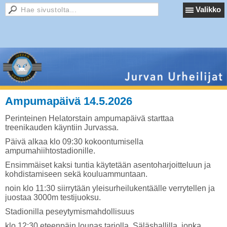
Valikko
Ampumapäivä 14.5.2026
Perinteinen Helatorstain ampumapäivä starttaa
treenikauden käyntiin Jurvassa.
Päivä alkaa klo 09:30 kokoontumisella
ampumahiihtostadionille.
Ensimmäiset kaksi tuntia käytetään asentoharjoitteluun ja
kohdistamiseen sekä kouluammuntaan.
noin klo 11:30 siirrytään yleisurheilukentäälle verrytellen ja
juostaa 3000m testijuoksu.
Stadionilla peseytymismahdollisuus
klo 12:30 eteenpäin lounas tarjolla Säläshallilla, jonka