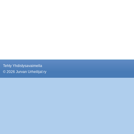
Tehty Yhdistysavaimella
©
2026 Jurvan Urheilijat ry