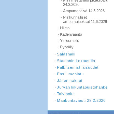
Piirinmestaruus pikakilpailu
24.3.2026
Ampumapäivä 14.5.2026
Piirikunnalliset
ampumajuoksut 11.6.2026
Hiihto
Kädenvääntö
Yleisurheilu
Pyöräily
Säläshalli
Stadionin kokoustila
Palkitsemistilaisuudet
Ensilumenlatu
Jäsenmaksut
Jurvan liikuntapuistohanke
Talvipolut
Maakuntaviesti 28.2.2026