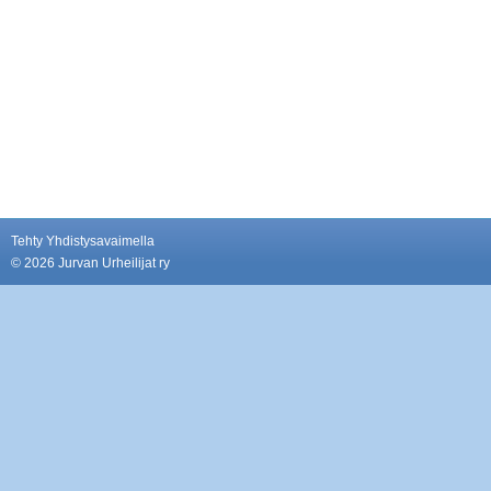
Tehty Yhdistysavaimella
©
2026 Jurvan Urheilijat ry