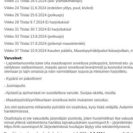
Viikko 22 Tiistai 28.5.2024 (ala- ylämäkimäkiajo)
Viikko 24 Tiistai 11.6.2024 (esteiden ylitys, puut, kivikot)
Viikko 26 Tiistai 25.6.2024 (polkuajo)
Viikko 28 Tiistai 9.7.2024 Ei harjoituksia!
Viikko 31 Tiistai 30.7.2024 Ei harjoituksia!
Viikko 33 Tiistai 13.8.2024 (polkuajo)
Viikko 35 Tiistai 27.8.2024 (pidempi maastolenkki)
Viikko 37 Tiistai 10.9.2024 Kauden päätös, Maastopyöräkilpailut ikäsarjoittain,
Varusteet:
- Lapsella/nuorella tulee olla maastoajoon soveltuva polkupyörä, toimivat etu- ja t
välityksen valitsemiseen, maasto ajoon soveltuvat leveämmät ja kuvioidut renkaat.
olemaan jo lajin omaisia ja näin varmistetaan sujuva ja mieluinen harjoittelu.
- Kypärä on pakollinen!
- Juomapullo.
- Ajolasit ja ajohanskat on suositeltava varuste. Suojaa oksilta, risuilta.
- Maastopyöräilyyn/liikuntaan soveltuva kelin mukainen varustus.
Jos olet epävarma millaisella pyörällä voi osallistua, kysy lisää vetäjiltä. Au
hankkimisessa.
Osallistujia ei ole vakuutettu järjestäjän puolesta, joten huolehdithan itse vaku
voivat yhtenä vaihtoehtona hankkia lajivakuutuksen suomisport.fi – järjestelmän 
https://info.suomisport.fi/ Järjestelmässä huoltajan täytyy olla rekisteröityneenä.