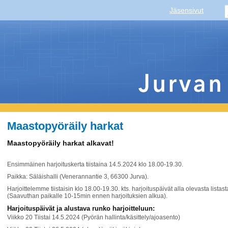
Jäsensivut
Maastopyöräily harkat
Maastopyöräily harkat alkavat!
Ensimmäinen harjoituskerta tiistaina 14.5.2024 klo 18.00-19.30.
Paikka: Säläishalli (Venerannantie 3, 66300 Jurva).
Harjoittelemme tiistaisin klo 18.00-19.30. kts. harjoituspäivät alla olevasta list
(Saavuthan paikalle 10-15min ennen harjoituksien alkua).
Harjoituspäivät ja alustava runko harjoitteluun:
Viikko 20 Tiistai 14.5.2024 (Pyörän hallinta/käsittely/ajoasento)