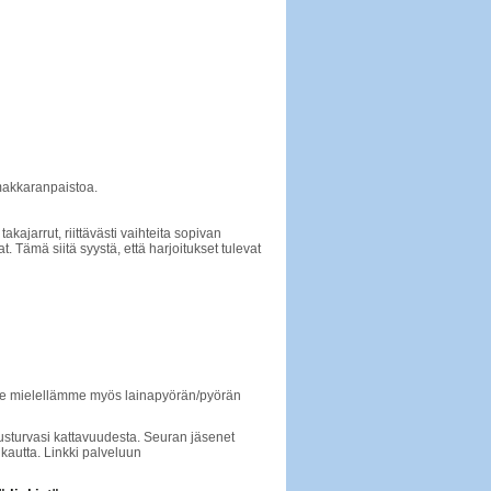
 makkaranpaistoa.
akajarrut, riittävästi vaihteita sopivan
 Tämä siitä syystä, että harjoitukset tulevat
tamme mielellämme myös lainapyörän/pyörän
utusturvasi kattavuudesta. Seuran jäsenet
kautta. Linkki palveluun