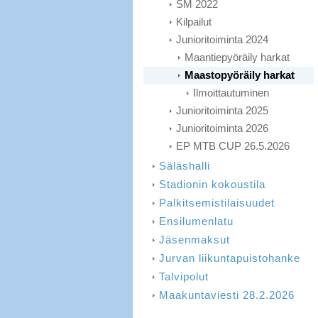
SM 2022
Kilpailut
Junioritoiminta 2024
Maantiepyöräily harkat
Maastopyöräily harkat
Ilmoittautuminen
Junioritoiminta 2025
Junioritoiminta 2026
EP MTB CUP 26.5.2026
Säläshalli
Stadionin kokoustila
Palkitsemistilaisuudet
Ensilumenlatu
Jäsenmaksut
Jurvan liikuntapuistohanke
Talvipolut
Maakuntaviesti 28.2.2026